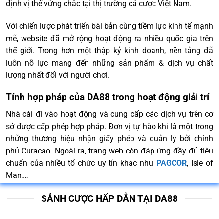
định vị thế vững chắc tại thị trường cá cược Việt Nam.
Với chiến lược phát triển bài bản cùng tiềm lực kinh tế mạnh
mẽ, website đã mở rộng hoạt động ra nhiều quốc gia trên
thế giới. Trong hơn một thập kỷ kinh doanh, nền tảng đã
luôn nỗ lực mang đến những sản phẩm & dịch vụ chất
lượng nhất đối với người chơi.
Tính hợp pháp của DA88 trong hoạt động giải trí
Nhà cái đi vào hoạt động và cung cấp các dịch vụ trên cơ
sở được cấp phép hợp pháp. Đơn vị tự hào khi là một trong
những thương hiệu nhận giấy phép và quản lý bởi chính
phủ Curacao. Ngoài ra, trang web còn đáp ứng đầy đủ tiêu
chuẩn của nhiều tổ chức uy tín khác như
PAGCOR
, Isle of
Man,…
SẢNH CƯỢC HẤP DẪN TẠI DA88