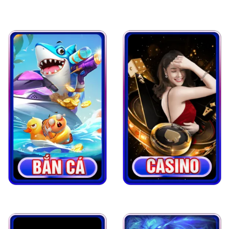
Nhà cái DA88 đảm bảo hoạt động hợp pháp
Theo đó, hoạt động của nhà cái sẽ luôn chịu sự giám sát
nghiêm ngặt theo quy định của tổ chức. Đồng thời, sảnh
luôn cam kết về sự an toàn trong bảo mật, công bằng và
minh bạch về kết quả cá cược. Điều này nhằm mục đích
mang đến trải nghiệm tốt nhất dành cho hội viên.
Khám phá các sản phẩm nổi tiếng tại DA88
Đến với hệ thống cá cược, người chơi sẽ được thử sức với
nhiều lĩnh vực game giải trí khác nhau. Sau đây là một số